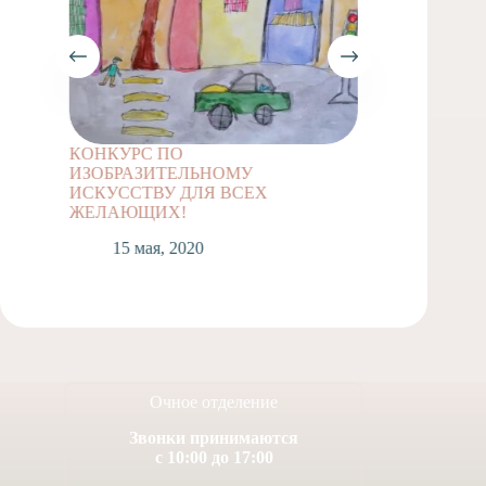
КОНКУРС ПО
Задание
ИЗОБРАЗИТЕЛЬНОМУ
классов
ИСКУССТВУ ДЛЯ ВСЕХ
1
ЖЕЛАЮЩИХ!
15 мая, 2020
Очное отделение
Звонки принимаются
с 10:00 до 17:00