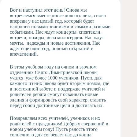
Художественная
Вот и наступил этот день! Снова мы
студия
встречаемся вместе после долгого лета, снова
впереди у нас целый год, который будет
Музыкальное
наполнен новыми знаниями и самыми разными
отделение
событиями. Нас ждут концерты, спектакли,
Психологическая
встречи, походы, дела милосердия. Нас ждут
Служба
мечты, надежды и новые достижения. Нас
ждет еще один год, полный открытий и
Тьюторская
впечатлений.
служба
В этом учебном году на очном и заочном
отделениях Свято-Димитриевской школы
учатся уже более 1000 учеников. Пусть для
каждого из них школа будет вторым домом, где
в постоянной заботе и поддержке учителей и
родителей ребята смогут осваивать новые
знания и формировать свой характер, ставить
перед собой достойные цели и достигать их.
Поздравляем всех учителей, учеников и их
родителей с праздником! Добрых свершений в
новом учебном году! Пусть радость этого
солнечного дня согревает вас до конца