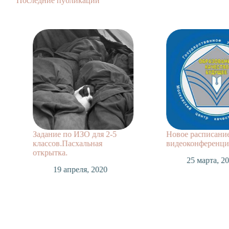
Последние публикации
Задание по ИЗО для 2-5
Новое расписани
классов.Пасхальная
видеоконференций
открытка.
25 марта, 2
19 апреля, 2020