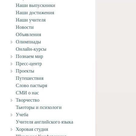
Наши выпускники
Наши достижения
ее задание по ИЗО
Наши учителя
ласса к 27 марта.
Новости
Объявления
3 марта, 2020
Олимпиады
Онлайн-курсы
Познаем мир
Пресс-центр
Проекты
Путешествия
Слово пастыря
СМИ о нас
Творчество
Тьюторы и психологи
Учеба
Учителя английского языка
Хоровая студия