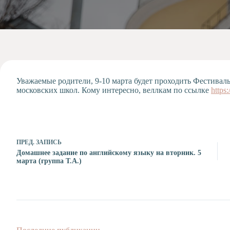
Допобразование
Проекты
Творчество
Художественная
студия
Музыкальное
отделение
Уважаемые родители, 9-10 марта будет проходить Фестивал
московских школ. Кому интересно, веллкам по ссылке
https
Психологическая
Служба
Тьюторская
служба
ПРЕД.
ЗАПИСЬ
Домашнее задание по английскому языку на вторник. 5
марта (группа Т.А.)