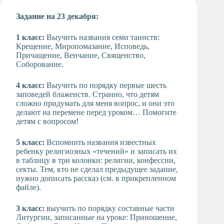
Художественная
Задание на 23 декабря:
студия
Музыкальное
1 класс:
Выучить названия семи таинств:
отделение
Крещение, Миропомазание, Исповедь,
Причащение, Венчание, Священство,
Психологическая
Соборование.
Служба
Тьюторская
4 класс:
Выучить по порядку первые шесть
служба
заповедей блаженств. Странно, что детям
сложно придумать для меня вопрос, и они это
делают на перемене перед уроком… Помогите
детям с вопросом!
5 класс:
Вспомнить названия известных
ребенку религиозных «течений» и записать их
в таблицу в три колонки: религии, конфессии,
секты. Тем, кто не сделал предыдущее задание,
нужно дописать рассказ (см. в прикрепленном
файле).
3 класс:
выучить по порядку составные части
Литургии, записанные на уроке: Приношение,