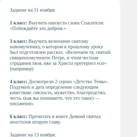
Художественная
Задание на 11 ноября:
студия
Музыкальное
1 класс:
Выучить наизусть слова Спасителя:
отделение
«Побеждайте зло добром.»
Психологическая
Служба
3 класс:
Выучить величание святому
новомученику, о котором к прошлому уроку
Тьюторская
был подготовлен рассказ. «Величаем тя, святый
служба
священномучениче Петре, и чтим честная
страдания твоя, яже за Христа претерпел еси»
(например)
4 класс:
Досмотрели 2 серию «Детство Темы».
Подумать и дать определение следующим
качествам: смелость, мужество, благородство,
честь. (как вы понимаете, что это такое) —
письменно.
6 класс:
Прочитать в книге Деяний святых
апостолов вторую главу.
Задание на 13 ноября: