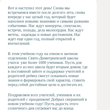
Художественная
Вот и наступил этот день! Снова мы
студия
встречаемся вместе после долгого лета, снова
впереди у нас целый год, который будет
Музыкальное
наполнен новыми знаниями и самыми разными
отделение
событиями. Нас ждут концерты, спектакли,
Психологическая
встречи, походы, дела милосердия. Нас ждут
Служба
мечты, надежды и новые достижения. Нас
ждет еще один год, полный открытий и
Тьюторская
впечатлений.
служба
В этом учебном году на очном и заочном
отделениях Свято-Димитриевской школы
учатся уже более 1000 учеников. Пусть для
каждого из них школа будет вторым домом, где
в постоянной заботе и поддержке учителей и
родителей ребята смогут осваивать новые
знания и формировать свой характер, ставить
перед собой достойные цели и достигать их.
Поздравляем всех учителей, учеников и их
родителей с праздником! Добрых свершений в
новом учебном году! Пусть радость этого
солнечного дня согревает вас до конца