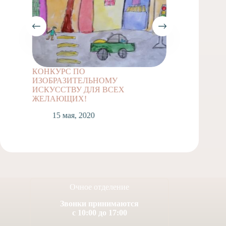
КОНКУРС ПО
Задание
ИЗОБРАЗИТЕЛЬНОМУ
классов
ИСКУССТВУ ДЛЯ ВСЕХ
1
ЖЕЛАЮЩИХ!
15 мая, 2020
Очное отделение
Звонки принимаются
с 10:00 до 17:00