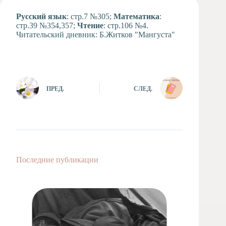
Художественная
Русский язык
: стр.7 №305;
Математика
:
студия
стр.39 №354,357;
Чтение
: стр.106 №4.
Читательский дневник: Б.Житков "Мангуста"
Музыкальное
отделение
Психологическая
Служба
Тьюторская
ПРЕД.
СЛЕД.
служба
Последние публикации