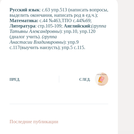
Художественная
Русский язык
: с.63 упр.513 (написать вопросы,
студия
выделить окончания, написать род в ед.ч.);
Математика:
Музыкальное
с.44 №463,ТПО с.44№69;
Литература
отделение
: стр.105-109;
Английский
:
(группа
Татьяны Александровны
): упр.10, упр.120
Психологическая
(диалог учить).
(группа
Служба
Анастасии Владимировны
): упр.9
с.117(выучить наизусть); упр.5 с.115.
Тьюторская
служба
ПРЕД.
СЛЕД.
Последние публикации