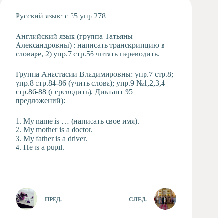
Художественная
Русский язык: с.35 упр.278
студия
Музыкальное
Английский язык (группа Татьяны
отделение
Александровны) : написать транскрипцию в
словаре, 2) упр.7 стр.56 читать переводить.
Психологическая
Служба
Группа Анастасии Владимировны: упр.7 стр.8;
Тьюторская
упр.8 стр.84-86 (учить слова); упр.9 №1,2,3,4
служба
стр.86-88 (переводить). Диктант 95
предложений):
1. My name is … (написать свое имя).
2. My mother is a doctor.
3. My father is a driver.
4. He is a pupil.
ПРЕД.
СЛЕД.