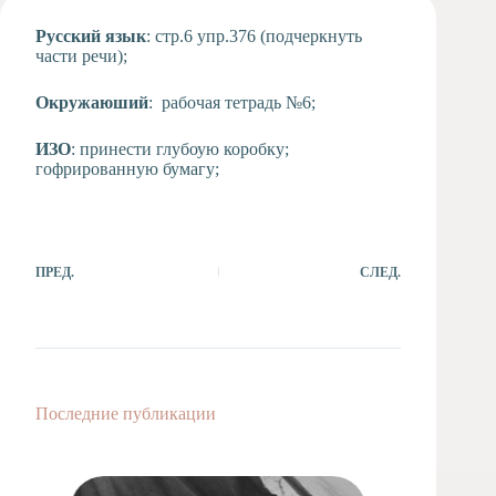
Художественная
Русский язык
: стр.6 упр.376 (подчеркнуть
студия
части речи);
Музыкальное
отделение
Окружаюший
: рабочая тетрадь №6;
Психологическая
Служба
ИЗО
: принести глубоую коробку;
гофрированную бумагу;
Тьюторская
служба
ПРЕД.
СЛЕД.
Последние публикации