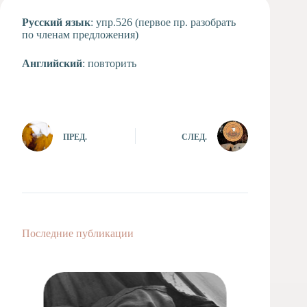
Художественная
Русский язык
: упр.526 (первое пр. разобрать
студия
по членам предложения)
Музыкальное
отделение
Английский
: повторить
Психологическая
Служба
Тьюторская
служба
ПРЕД.
СЛЕД.
Последние публикации