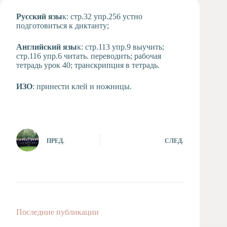
Художественная
Русский
язы
к: стр.32 упр.256 устно
студия
подготовиться к диктанту;
Музыкальное
отделение
Английский
язы
к: стр.113 упр.9 выучить;
стр.116 упр.6 читать. переводить; рабочая
Психологическая
тетрадь урок 40; транскрипция в тетрадь.
Служба
Тьюторская
ИЗО
: принести клей и ножницы.
служба
ПРЕД.
СЛЕД.
Последние публикации