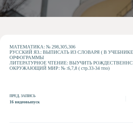
Допобразование
Проекты
Творчество
Художественная
студия
Музыкальное
отделение
МАТЕМАТИКА: № 298,305,306
РУССКИЙ ЯЗ.: ВЫПИСАТЬ ИЗ СЛОВАРЯ ( В УЧЕБНИ
Психологическая
ОРФОГРАММЫ
Служба
ЛИТЕРАТУРНОЕ ЧТЕНИЕ: ВЫУЧИТЬ РОЖДЕСТВЕНН
ОКРУЖАЮЩИЙ МИР: № :6,7,8 ( стр.33-34 тпо)
Тьюторская
служба
ПРЕД.
ЗАПИСЬ
16 видеовыпуск