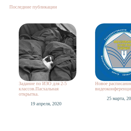
Последние публикации
Задание по ИЗО для 2-5
Новое расписани
классов.Пасхальная
видеоконференций
открытка.
25 марта, 2
19 апреля, 2020