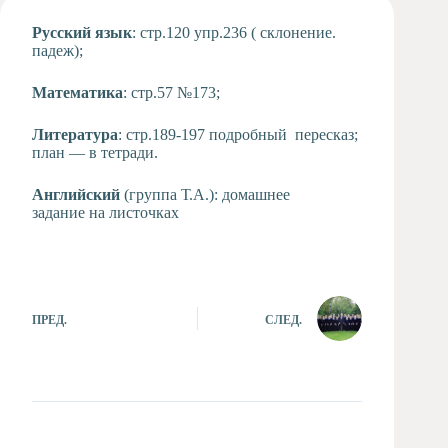
Художественная
Русский язык
: стр.120 упр.236 ( склонение.
студия
падеж);
Музыкальное
отделение
Математика
: стр.57 №173;
Психологическая
Служба
Литература
: стр.189-197 подробный пересказ;
план — в тетради.
Тьюторская
служба
Английский
(группа Т.А.): домашнее
задание на листочках
ПРЕД.
СЛЕД.