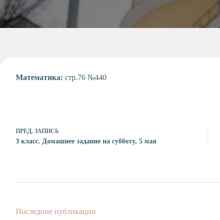
Допобразование
Проекты
Творчество
Художественная
студия
Музыкальное
отделение
Математика:
стр.76 №440
Психологическая
Служба
Тьюторская
служба
ПРЕД.
ЗАПИСЬ
3 класс. Домашнее задание на субботу, 5 мая
Последние публикации