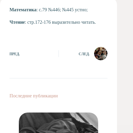
Художественная
Математика
: с.79 №446; №445 устно;
студия
Музыкальное
Чтение
: стр.172-176 выразительно читать.
отделение
Психологическая
Служба
Тьюторская
служба
ПРЕД.
СЛЕД.
Последние публикации