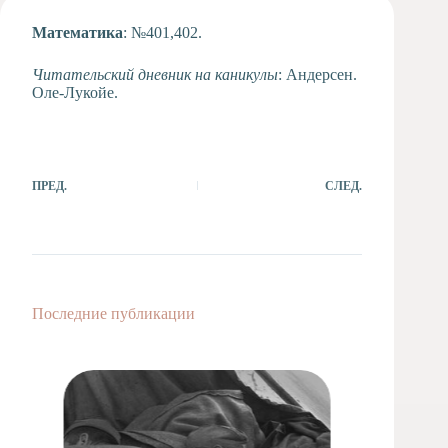
Художественная
Математика
: №401,402.
студия
Музыкальное
Читательский дневник на каникулы
: Андерсен.
отделение
Оле-Лукойе.
Психологическая
Служба
Тьюторская
служба
ПРЕД.
СЛЕД.
Последние публикации