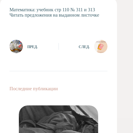
Художественная
Математика: учебник стр 110 № 311 и 313
студия
Читать предложения на выданном листочке
Музыкальное
отделение
Психологическая
Служба
ПРЕД.
СЛЕД.
Тьюторская
служба
Последние публикации