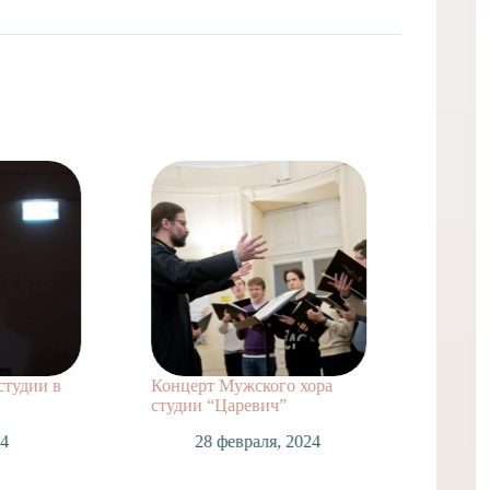
студии в
Концерт Мужского хора
Поездк
студии “Царевич”
в Козе
24
28 февраля, 2024
1