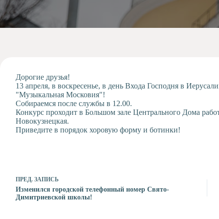
Допобразование
Проекты
Творчество
Художественная
студия
Музыкальное
отделение
Дорогие друзья!
13 апреля, в воскресенье, в день Входа Господня в Иерусал
Психологическая
"Музыкальная Московия"!
Служба
Собираемся после службы в 12.00.
Конкурс проходит в Большом зале Центрального Дома работник
Тьюторская
Новокузнецкая.
служба
Приведите в порядок хоровую форму и ботинки!
ПРЕД.
ЗАПИСЬ
Изменился городской телефонный номер Свято-
Димитриевской школы!