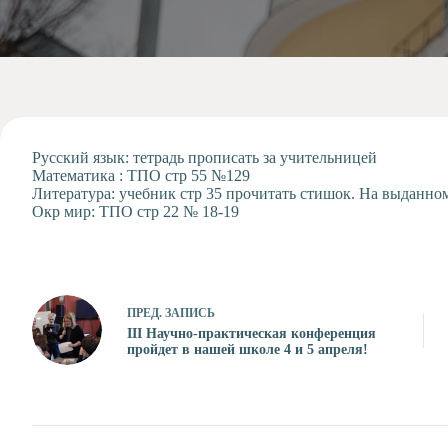
Допобразование
Проекты
Творчество
Художественная
студия
Музыкальное
отделение
Русский язык: тетрадь прописать за учительницей
Математика : ТПО стр 55 №129
Психологическая
Литература: учебник стр 35 прочитать стишок. На выданном
Служба
Окр мир: ТПО стр 22 № 18-19
Тьюторская
служба
ПРЕД.
ЗАПИСЬ
III Научно-практическая конференция
пройдет в нашей школе 4 и 5 апреля!