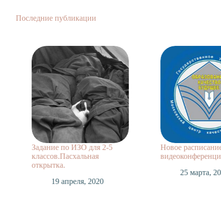
Последние публикации
Задание по ИЗО для 2-5
Новое расписани
классов.Пасхальная
видеоконференций
открытка.
25 марта, 2
19 апреля, 2020