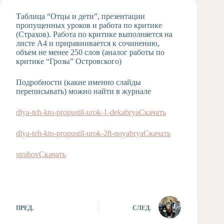
Художественная
Таблица “Отцы и дети”, презентации
студия
пропущенных уроков и работа по критике
(Страхов). Работа по критике выполняется на
Музыкальное
листе А4 и приравнивается к сочинению,
отделение
объем не менее 250 слов (аналог работы по
Психологическая
критике “Грозы” Островского)
Служба
Тьюторская
Подробности (какие именно слайды
служба
переписывать) можно найти в журнале
dlya-teh-kto-propustil-urok-1-dekabrya
Скачать
dlya-teh-kto-propustil-urok-28-noyabrya
Скачать
strahov
Скачать
ПРЕД.
СЛЕД.