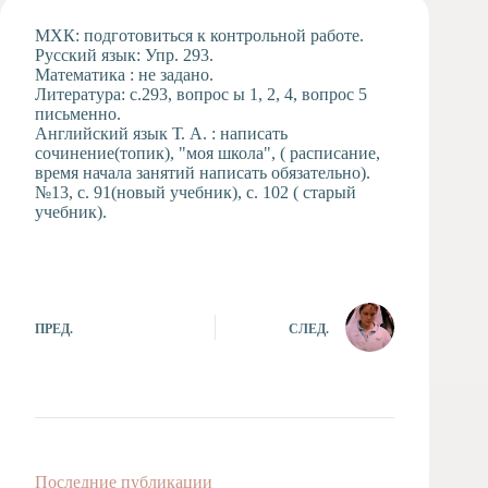
Художественная
МХК: подготовиться к контрольной работе.
студия
Русский язык: Упр. 293.
Математика : не задано.
Музыкальное
Литература: с.293, вопрос ы 1, 2, 4, вопрос 5
отделение
письменно.
Психологическая
Английский язык Т. А. : написать
Служба
сочинение(топик), "моя школа", ( расписание,
время начала занятий написать обязательно).
Тьюторская
№13, с. 91(новый учебник), с. 102 ( старый
служба
учебник).
ПРЕД.
СЛЕД.
Последние публикации