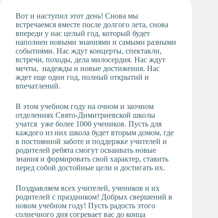
Художественная
Вот и наступил этот день! Снова мы
студия
встречаемся вместе после долгого лета, снова
впереди у нас целый год, который будет
Музыкальное
наполнен новыми знаниями и самыми разными
отделение
событиями. Нас ждут концерты, спектакли,
Психологическая
встречи, походы, дела милосердия. Нас ждут
Служба
мечты, надежды и новые достижения. Нас
ждет еще один год, полный открытий и
Тьюторская
впечатлений.
служба
В этом учебном году на очном и заочном
отделениях Свято-Димитриевской школы
учатся уже более 1000 учеников. Пусть для
каждого из них школа будет вторым домом, где
в постоянной заботе и поддержке учителей и
родителей ребята смогут осваивать новые
знания и формировать свой характер, ставить
перед собой достойные цели и достигать их.
Поздравляем всех учителей, учеников и их
родителей с праздником! Добрых свершений в
новом учебном году! Пусть радость этого
солнечного дня согревает вас до конца