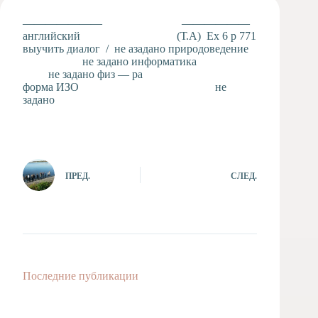
Художественная
——————— ——————
студия
английский (Т.А) Ex 6 p 771
выучить диалог / не азадано природоведение
Музыкальное
не задано информатика
отделение
не задано физ — ра
Психологическая
форма ИЗО не
Служба
задано
Тьюторская
служба
ПРЕД.
СЛЕД.
Последние публикации