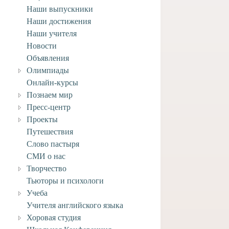
Наши выпускники
Наши достижения
Наши учителя
Новости
Объявления
Олимпиады
Онлайн-курсы
Познаем мир
Пресс-центр
Проекты
Путешествия
тура для ЕГЭ:
Домашнее задание по
яем «МД» к экзамену
информатике на неделю 11-
Слово пастыря
15 мая.
СМИ о нас
7 мая, 2020
11 мая, 2020
Творчество
Тьюторы и психологи
Учеба
Учителя английского языка
Хоровая студия