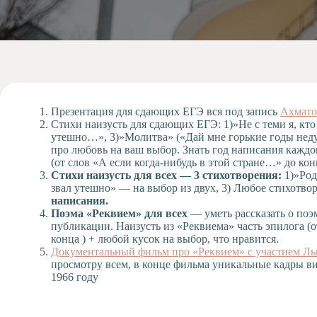
Допобразование
Проекты
Творчество
Художественная
студия
Музыкальное
отделение
Презентация для сдающих ЕГЭ вся под запись
Ахмато
Стихи наизусть для сдающих ЕГЭ: 1)»Не с теми я, кто
Психологическая
утешно…», 3)»Молитва» («Дай мне горькие годы неду
Служба
про любовь на ваш выбор. Знать год написания каждог
(от слов «А если когда-нибудь в этой стране…» до кон
Тьюторская
Стихи наизусть для всех — 3 стихотворения:
1)»Род
служба
звал утешно» — на выбор из двух, 3) Любое стихотво
написания.
Поэма «Реквием» для всех
— уметь рассказать о поэ
публикации. Наизусть из «Реквиема» часть эпилога (о
конца ) + любой кусок на выбор, что нравится.
Документальный фильм про «Реквием» с участием Ль
просмотру всем, в конце фильма уникальные кадры в
1966 году