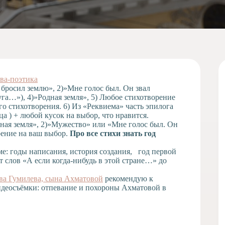
ва-поэтика
 бросил землю», 2)»Мне голос был. Он звал
га…»), 4)»Родная земля», 5) Любое стихотворение
о стихотворения. 6) Из «Реквиема» часть эпилога
ца ) + любой кусок на выбор, что нравится.
ная земля», 2)»Мужество» или «Мне голос был. Он
рение на ваш выбор.
Про все стихи знать год
ме: годы написания, история создания, год первой
т слов «А если когда-нибудь в этой стране…» до
ва Гумилева, сына Ахматовой
рекомендую к
идеосъёмки: отпевание и похороны Ахматовой в