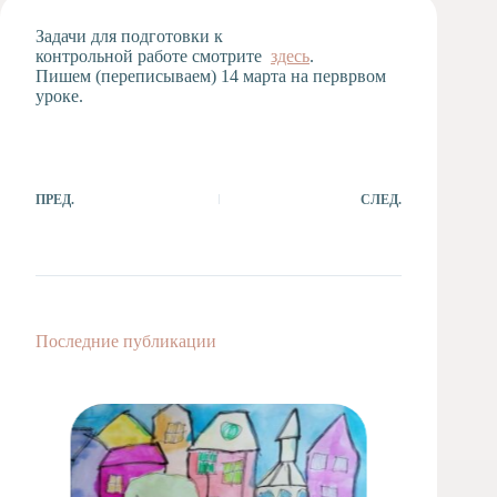
Художественная
Задачи для подготовки к
студия
контрольной работе смотрите
здесь
.
Пишем (переписываем) 14 марта на перврвом
Музыкальное
уроке.
отделение
Психологическая
Служба
Тьюторская
служба
ПРЕД.
СЛЕД.
Последние публикации