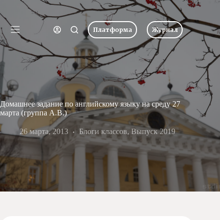
Перейти
к
Имя пользователя или Email
сути
Платформа
Журнал
Ничего
Пароль
Главная
не
найдено
Новости
Забыли пароль?
Запомнить меня
О
школе
Вход
Учеба
Домашнее задание по английскому языку на среду 27
марта (группа А.В.)
Пресс-
центр
Имя пользователя или Email
26 марта, 2013
Блоги классов
,
Выпуск 2019
Хоровая
студия
Получить новый пароль
Царевич
Заочная
школа
← Вернуться ко входу
Допобразование
Проекты
Творчество