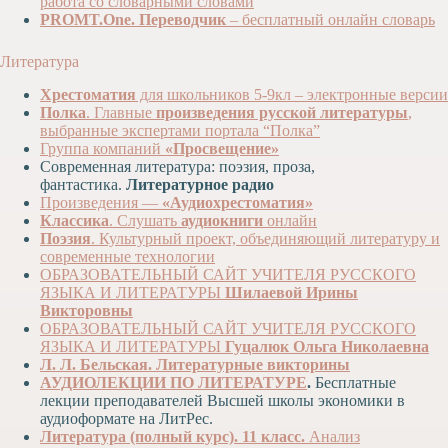
работа со словарными словами
PROMT.One.
Переводчик
– бесплатный онлайн словарь
Литература
Хрестоматия
для школьников 5-9кл – электронные версии
Полка
. Главные
произведения русской литературы
,
выбранные экспертами портала “Полка”
Группа компаний
«Просвещение»
Современная литература: поэзия, проза,
фантастика.
Литературное радио
Произведения —
«Аудиохрестоматия»
Классика
. Слушать
аудиокниги
онлайн
Поэзия
. Культурный проект, объединяющий литературу и
современные технологии
ОБРАЗОВАТЕЛЬНЫЙ САЙТ УЧИТЕЛЯ РУССКОГО
ЯЗЫКА И ЛИТЕРАТУРЫ
Шилаевой Ирины
Викторовны
ОБРАЗОВАТЕЛЬНЫЙ САЙТ УЧИТЕЛЯ РУССКОГО
ЯЗЫКА И ЛИТЕРАТУРЫ
Гуцалюк Ольга Николаевна
Л. Л. Бельская. Литературные викторины
АУДИОЛЕКЦИИ ПО ЛИТЕРАТУРЕ
.
Бесплатные
лекции преподавателей Высшей школы экономики в
аудиоформате на ЛитРес.
Литература (полный курс). 11 класс.
Анализ