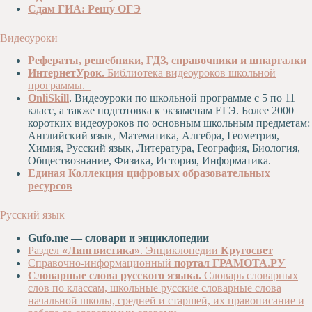
Сдам ГИА: Решу ОГЭ
Художественная
студия
Видеоуроки
Музыкальное
отделение
Рефераты, решебники, ГДЗ, справочники и шпаргалки
ИнтернетУрок.
Библиотека видеоуроков школьной
Психологическая
программы.
Служба
OnliSkill
. Видеоуроки по школьной программе с 5 по 11
класс, а также подготовка к экзаменам ЕГЭ. Более 2000
Тьюторская
коротких видеоуроков по основным школьным предметам:
служба
Английский язык, Математика, Алгебра, Геометрия,
Химия, Русский язык, Литература, География, Биология,
Обществознание, Физика, История, Информатика.
Единая Коллекция цифровых образовательных
ресурсов
Русский язык
Gufo.me — словари и энциклопедии
Раздел
«Лингвистика»
. Энциклопедии
Кругосвет
Справочно-информационный
портал
ГРАМОТА
.
РУ
Словарные слова русского языка.
Словарь словарных
слов по классам, школьные русские словарные слова
начальной школы, средней и старшей, их правописание и