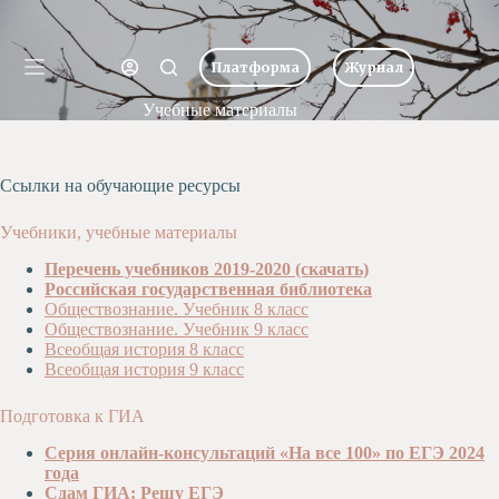
Перейти
к
Имя пользователя или Email
сути
Платформа
Журнал
Ничего
Пароль
Учебные материалы
Главная
не
найдено
Новости
Забыли пароль?
Запомнить меня
О
Ссылки на обучающие ресурсы
школе
Вход
Учеба
Учебники, учебные материалы
Пресс-
Перечень учебников 2019-2020 (скачать)
центр
Имя пользователя или Email
Российская государственная библиотека
Хоровая
Обществознание. Учебник 8 класс
студия
Обществознание. Учебник 9 класс
Получить новый пароль
Царевич
Всеобщая история 8 класс
Всеобщая история 9 класс
Заочная
школа
← Вернуться ко входу
Подготовка к ГИА
Допобразование
Серия онлайн-консультаций «На все 100» по ЕГЭ 2024
Проекты
года
Сдам ГИА: Решу ЕГЭ
Творчество