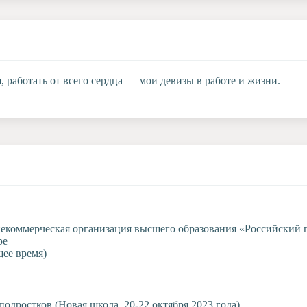
, работать от всего сердца — мои девизы в работе и жизни.
некоммерческая организация высшего образования «Российский 
ре
щее время)
одростков (Новая школа, 20-22 октября 2023 года)