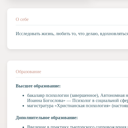
Допобразование
Проекты
Творчество
О себе
Художественная
студия
Исследовать жизнь, любить то, что делаю, вдохновляться
Музыкальное
отделение
Психологическая
Служба
Тьюторская
служба
Образование
Высшее образование:
бакалавр психологии (завершенное), Автономная 
Иоанна Богослова» — Психолог в социальной сфе
магистратура «Христианская психология» (настоя
Дополнительное образование:
Введение в практику тьюторского сопровождения п