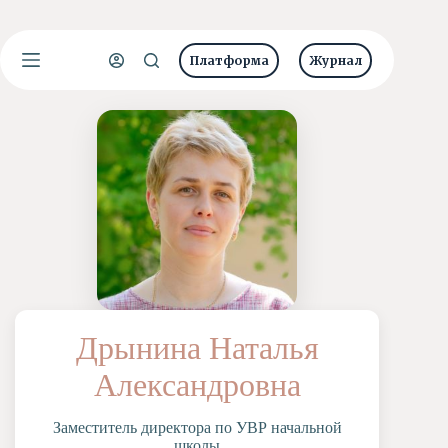
Перейти
к
Имя пользователя или Email
сути
Платформа
Журнал
Ничего
Пароль
Главная
не
найдено
Новости
Забыли пароль?
Запомнить меня
О
школе
Вход
Учеба
Пресс-
центр
Имя пользователя или Email
Хоровая
студия
Получить новый пароль
Царевич
Дрынина Наталья
Заочная
школа
← Вернуться ко входу
Александровна
Допобразование
Проекты
Заместитель директора по УВР начальной
Творчество
школы