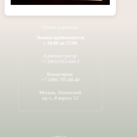
Очное отделение
Звонки принимаются
с 10:00 до 17:00
Администратор:
+7 (963) 612-444-2
Канцелярия:
+7 (499) 705-88-40
Москва, Ленинский
пр-т., 8 корпус 12