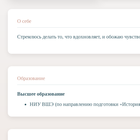
Допобразование
Проекты
Творчество
О себе
Художественная
студия
Стремлюсь делать то, что вдохновляет, и обожаю чувст
Музыкальное
отделение
Психологическая
Служба
Тьюторская
служба
Образование
Высшее образование
НИУ ВШЭ (по направлению подготовки «История 