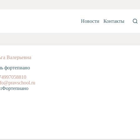
Новости
Контакты
га Валерьевна
ль фортепиано
74997058810
nfo@pravschool.ru
:
Фортепиано