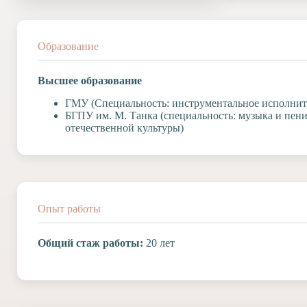
Допобразование
Проекты
Творчество
Образование
Художественная
студия
Высшее образование
Музыкальное
ГМУ (Специальность: инструментальное исполните
отделение
БГПУ им. М. Танка (специальность: музыка и пени
Психологическая
отечественной культуры)
Служба
Тьюторская
служба
Опыт работы
Общий стаж работы:
20 лет