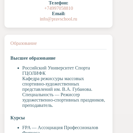
Телефон:
Художественная
+74997058810
студия
Email:
info@pravschool.ru
Музыкальное
отделение
Психологическая
Служба
Образование
Тьюторская
служба
Высшее образование
Российский Университет Спорта
ГЦОЛИФК
Кафедра режиссуры массовых
спортивно-художественных
представлений им. В.А. Губанова.
Специальность — Режиссер
художественно-спортивных праздников,
преподаватель.
Курсы
FPA — Ассоциация Профессионалов
Фитнеса