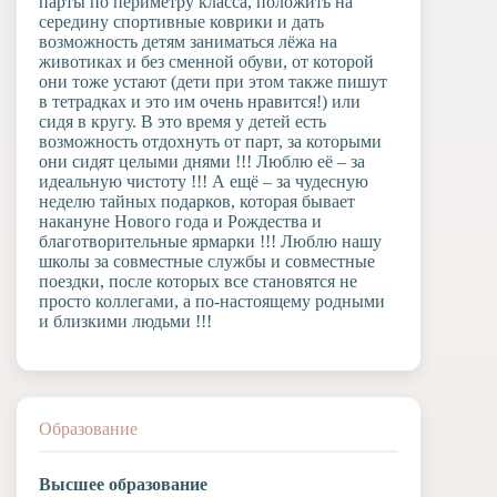
парты по периметру класса, положить на
середину спортивные коврики и дать
возможность детям заниматься лёжа на
животиках и без сменной обуви, от которой
они тоже устают (дети при этом также пишут
в тетрадках и это им очень нравится!) или
сидя в кругу. В это время у детей есть
возможность отдохнуть от парт, за которыми
они сидят целыми днями !!! Люблю её – за
идеальную чистоту !!! А ещё – за чудесную
неделю тайных подарков, которая бывает
накануне Нового года и Рождества и
благотворительные ярмарки !!! Люблю нашу
школы за совместные службы и совместные
поездки, после которых все становятся не
просто коллегами, а по-настоящему родными
и близкими людьми !!!
Образование
Высшее образование