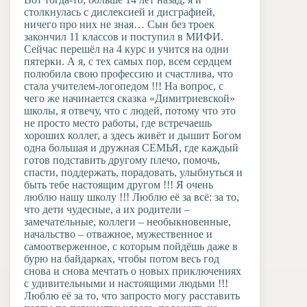
столкнулась с дислексией и дисграфией,
ничего про них не зная… Сын без троек
закончил 11 классов и поступил в МИФИ.
Сейчас перешёл на 4 курс и учится на одни
пятерки. А я, с тех самых пор, всем сердцем
полюбила свою профессию и счастлива, что
стала учителем-логопедом !!! На вопрос, с
чего же начинается сказка «Димитриевской»
школы, я отвечу, что с людей, потому что это
не просто место работы, где встречаешь
хороших коллег, а здесь живёт и дышит Богом
одна большая и дружная СЕМЬЯ, где каждый
готов подставить другому плечо, помочь,
спасти, поддержать, порадовать, улыбнуться и
быть тебе настоящим другом !!! Я очень
люблю нашу школу !!! Люблю её за всё: за то,
что дети чудесные, а их родители –
замечательные, коллеги – необыкновенные,
начальство – отважное, мужественное и
самоотверженное, с которым пойдёшь даже в
бурю на байдарках, чтобы потом весь год
снова и снова мечтать о новых приключениях
с удивительными и настоящими людьми !!!
Люблю её за то, что запросто могу расставить