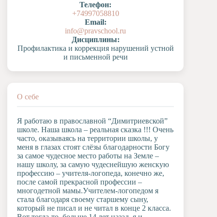
Телефон:
Художественная
+74997058810
студия
Email:
info@pravschool.ru
Музыкальное
Дисциплины:
отделение
Профилактика и коррекция нарушений устной
Психологическая
и письменной речи
Служба
Тьюторская
служба
О себе
Я работаю в православной “Димитриевской”
школе. Наша школа – реальная сказка !!! Очень
часто, оказываясь на территории школы, у
меня в глазах стоят слёзы благодарности Богу
за самое чудесное место работы на Земле –
нашу школу, за самую чудеснейшую женскую
профессию – учителя-логопеда, конечно же,
после самой прекрасной профессии –
многодетной мамы.Учителем-логопедом я
стала благодаря своему старшему сыну,
который не писал и не читал в конце 2 класса.
Вот тогда-то, больше 14 лет назад, я и