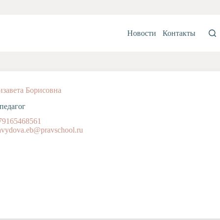
Новости
Контакты
изавета Борисовна
педагог
79165468561
avydova.eb@pravschool.ru