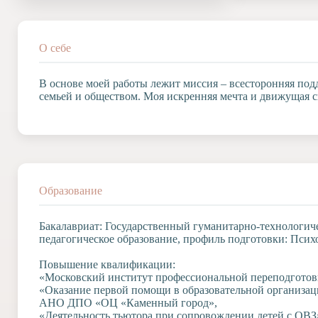
Допобразование
Проекты
Творчество
О себе
Художественная
студия
В основе моей работы лежит миссия – всесторонняя под
семьей и обществом. Моя искренняя мечта и движущая с
Музыкальное
отделение
Психологическая
Служба
Тьюторская
служба
Образование
Бакалавриат: Государственный гуманитарно-технологич
педагогическое образование, профиль подготовки: Псих
Повышение квалификации:
«Московский институт профессиональной переподготов
«Оказание первой помощи в образовательной организац
АНО ДПО «ОЦ «Каменный город»,
«Деятельность тьютора при сопровождении детей с ОВЗ»