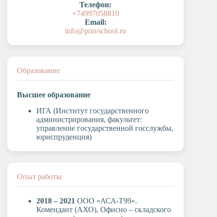
Телефон:
Художественная
+74997058810
студия
Email:
info@pravschool.ru
Музыкальное
отделение
Психологическая
Служба
Образование
Тьюторская
служба
Высшее образование
ИГА (Институт государственного
администрирования, факультет:
управление государственной госслужбы,
юриспруденция)
Опыт работы
2018 – 2021
ООО «АСА-Т99».
Комендант (АХО), Офисно – складского