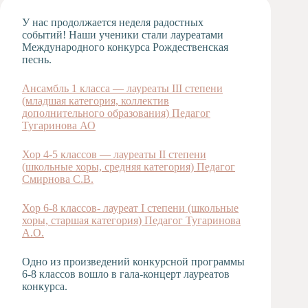
Художественная
У нас продолжается неделя радостных
студия
событий!
Наши ученики стали лауреатами
Международного конкурса Рождественская
Музыкальное
песнь.
отделение
Психологическая
Ансамбль 1 класса — лауреаты III степени
Служба
(младшая категория, коллектив
Тьюторская
дополнительного образования) Педагог
служба
Тугаринова АО
Хор 4-5 классов — лауреаты II степени
(школьные хоры, средняя категория) Педагог
Смирнова С.В.
Хор 6-8 классов- лауреат I степени (школьные
хоры, старшая категория) Педагог Тугаринова
А.О.
Одно из произведений конкурсной программы
6-8 классов вошло в гала-концерт лауреатов
конкурса.