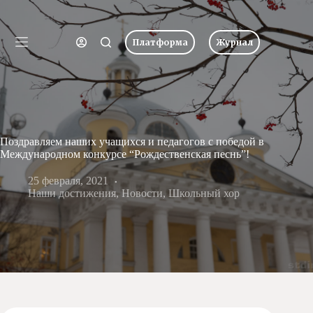
Перейти
к
Имя пользователя или Email
сути
Платформа
Журнал
Ничего
Пароль
Главная
не
найдено
Новости
Забыли пароль?
Запомнить меня
О
школе
Вход
Поздравляем наших учащихся и педагогов с победой в
Учеба
Международном конкурсе “Рождественская песнь”!
Пресс-
центр
Имя пользователя или Email
25 февраля, 2021
Наши достижения
Хоровая
,
Новости
,
Школьный хор
студия
Получить новый пароль
Царевич
Заочная
школа
← Вернуться ко входу
Допобразование
Проекты
Творчество