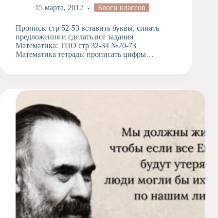
15 марта, 2012
Блоги классов
Художественная
студия
Пропись: стр 52-53 вставить буквы, спиать
Музыкальное
предложения и сделать все задания
отделение
Математика: ТПО стр 32-34 №70-73
Математика тетрадь: прописать цифры…
Психологическая
Служба
Тьюторская
служба