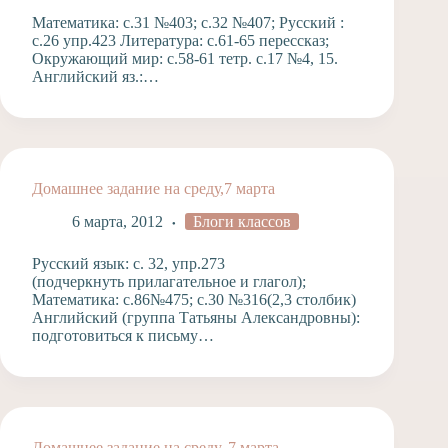
Математика: с.31 №403; с.32 №407; Русский :
с.26 упр.423 Литература: с.61-65 перессказ;
Окружающий мир: с.58-61 тетр. с.17 №4, 15.
Английский яз.:…
Домашнее задание на среду,7 марта
6 марта, 2012
Блоги классов
Русский язык: с. 32, упр.273
(подчеркнуть прилагательное и глагол);
Математика: с.86№475; с.30 №316(2,3 столбик)
Английский (группа Татьяны Александровны):
подготовиться к письму…
Домашнее задание на среду, 7 марта