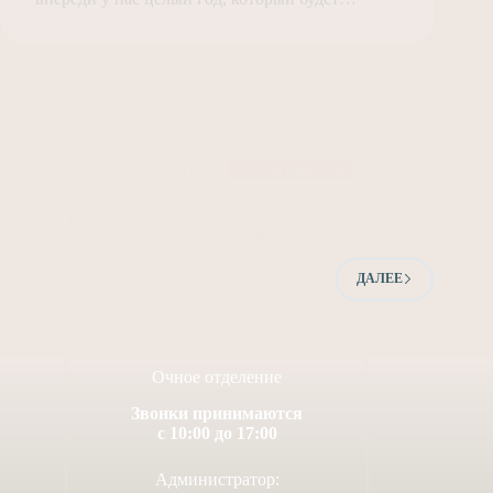
Презентации к урокам от 29 октября
29 октября, 2015
Блоги классов
Вот и наступил этот день! Снова мы
встречаемся вместе после долгого лета, снова
впереди у нас целый год, который будет…
ДАЛЕЕ
Очное отделение
Звонки принимаются
с 10:00 до 17:00
Администратор: