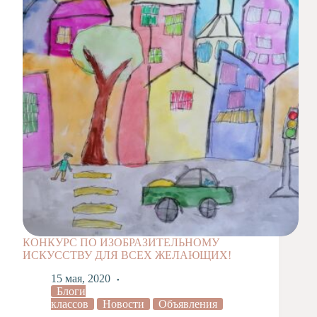
Художественная
студия
Музыкальное
отделение
Психологическая
Служба
Тьюторская
служба
КОНКУРС ПО ИЗОБРАЗИТЕЛЬНОМУ
ИСКУССТВУ ДЛЯ ВСЕХ ЖЕЛАЮЩИХ!
15 мая, 2020
Блоги
классов
Новости
Объявления