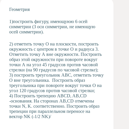
Художественная
Геометрия
студия
Музыкальное
1)построить фигуру, имеющуюю 6 осей
отделение
симметрии (3 оси симметрии, не имеющую
осей симметрии).
Психологическая
Служба
2) отметить точку О на плоскости, построить
Тьюторская
окружность с центром в точке О и радиуса 3.
служба
Отметить точку А вне окружности. Построить
образ этой окружности при повороте вокруг
точки А на угол 45 градусов против часовой
стрелки (на 90 градусов по часовой стрелке);
3) построить треугольник АВС, отметить точку
О вне треугольника. Построить образ
треугольника при повороте вокруг точки О на
угол 120 градусов против часовой стрелки;
4) Построить трепецию ABCD, AB,CD
-основания. На сторонах AB,CD отмечены
точки N, K. соответственно. Построить образ
трепеции при параллельном переносе на
вектор NK (-1/2 NK)/