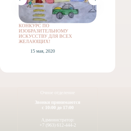
КОНКУРС ПО
Задание
ИЗОБРАЗИТЕЛЬНОМУ
классов
ИСКУССТВУ ДЛЯ ВСЕХ
1
ЖЕЛАЮЩИХ!
15 мая, 2020
Очное отделение
Звонки принимаются
с 10:00 до 17:00
Администратор:
+7 (963) 612-444-2